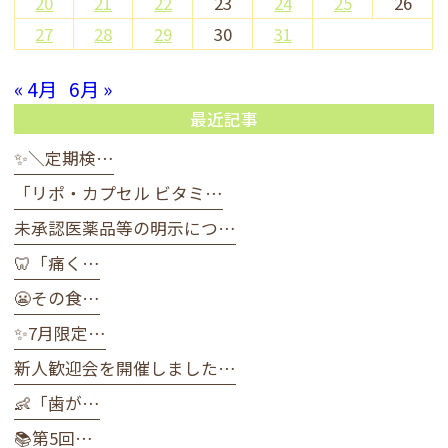
20
21
22
23
24
25
26
27
28
29
30
31
« 4月
6月 »
最近記事
✨＼定期検…
「リポ・カプセル ビタミ…
未承認医薬品等の明示につ…
🦷「痛く…
😬その食…
✨7月限定…
新人歓迎会を開催しました…
👶「歯が…
📚第5回…