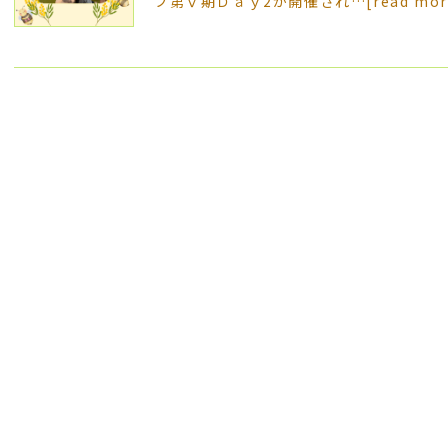
ブ第Ⅴ期Ｄａｙ2が開催され…
[read mor