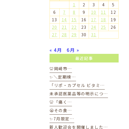
1
2
3
4
5
6
7
8
9
10
11
12
13
14
15
16
17
18
19
20
21
22
23
24
25
26
27
28
29
30
31
« 4月
6月 »
最近記事
🦷岡崎市…
✨＼定期検…
「リポ・カプセル ビタミ…
未承認医薬品等の明示につ…
🦷「痛く…
😬その食…
✨7月限定…
新人歓迎会を開催しました…