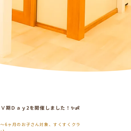
Ⅴ期Ｄａｙ2を開催しました！✨👶
0〜6ヶ月のお子さん対象、すくすくクラ