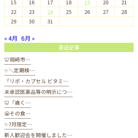
15
16
17
18
19
20
21
22
23
24
25
26
27
28
29
30
31
« 4月
6月 »
最近記事
🦷岡崎市…
✨＼定期検…
「リポ・カプセル ビタミ…
未承認医薬品等の明示につ…
🦷「痛く…
😬その食…
✨7月限定…
新人歓迎会を開催しました…