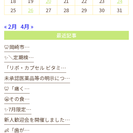
18
19
20
21
22
23
24
25
26
27
28
29
30
31
« 2月
4月 »
最近記事
🦷岡崎市…
✨＼定期検…
「リポ・カプセル ビタミ…
未承認医薬品等の明示につ…
🦷「痛く…
😬その食…
✨7月限定…
新人歓迎会を開催しました…
👶「歯が…