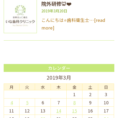
院外研修🦷❤️
2019年3月20日
こんにちは⭐️歯科衛生士…
[read
more]
カレンダー
2019年3月
月
火
水
木
金
土
日
1
2
3
4
5
6
7
8
9
10
11
12
13
14
15
16
17