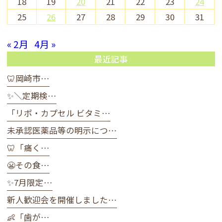
18
19
20
21
22
23
24
25
26
27
28
29
30
31
« 2月
4月 »
最近記事
🦷岡崎市…
✨＼定期検…
「リポ・カプセル ビタミ…
未承認医薬品等の明示につ…
🦷「痛く…
😬その食…
✨7月限定…
新人歓迎会を開催しました…
👶「歯が…