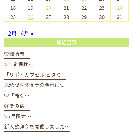
18
19
20
21
22
23
24
25
26
27
28
29
30
31
« 2月
4月 »
最近記事
🦷岡崎市…
✨＼定期検…
「リポ・カプセル ビタミ…
未承認医薬品等の明示につ…
🦷「痛く…
😬その食…
✨7月限定…
新人歓迎会を開催しました…