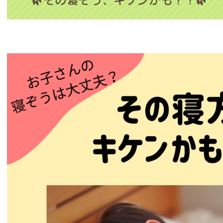
🌿その寝ぞう、キケンかも？！🌿