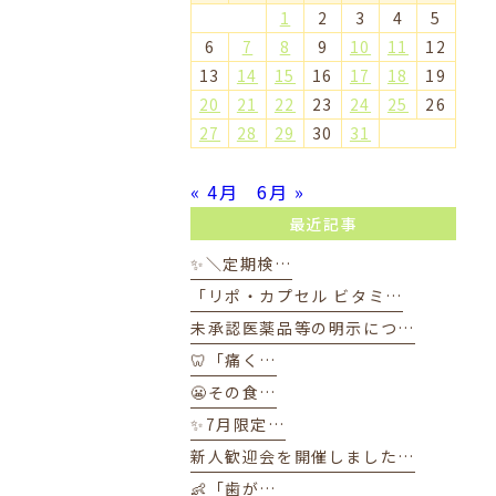
1
2
3
4
5
6
7
8
9
10
11
12
13
14
15
16
17
18
19
20
21
22
23
24
25
26
27
28
29
30
31
« 4月
6月 »
最近記事
✨＼定期検…
「リポ・カプセル ビタミ…
未承認医薬品等の明示につ…
🦷「痛く…
😬その食…
✨7月限定…
新人歓迎会を開催しました…
👶「歯が…