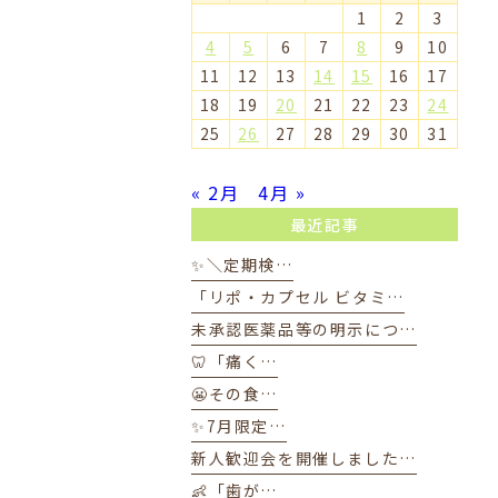
1
2
3
4
5
6
7
8
9
10
11
12
13
14
15
16
17
18
19
20
21
22
23
24
25
26
27
28
29
30
31
« 2月
4月 »
最近記事
✨＼定期検…
「リポ・カプセル ビタミ…
未承認医薬品等の明示につ…
🦷「痛く…
😬その食…
✨7月限定…
新人歓迎会を開催しました…
👶「歯が…