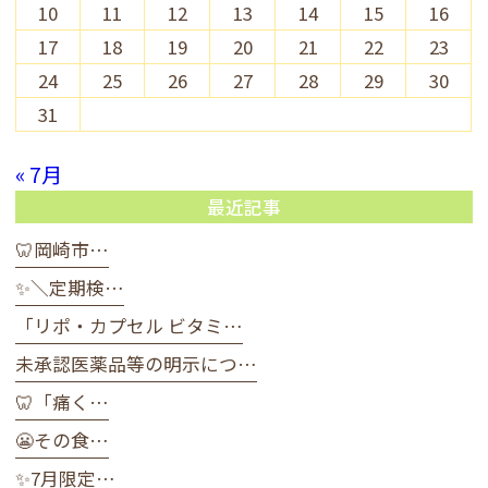
10
11
12
13
14
15
16
17
18
19
20
21
22
23
24
25
26
27
28
29
30
31
« 7月
最近記事
🦷岡崎市…
✨＼定期検…
「リポ・カプセル ビタミ…
未承認医薬品等の明示につ…
🦷「痛く…
😬その食…
✨7月限定…